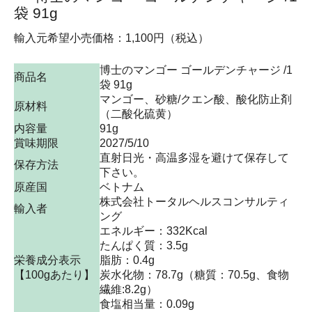
袋 91g
輸入元希望小売価格：1,100円（税込）
博士のマンゴー ゴールデンチャージ /1
商品名
袋 91g
マンゴー、砂糖/クエン酸、酸化防止剤
原材料
（二酸化硫黄）
内容量
91g
賞味期限
2027/5/10
直射日光・高温多湿を避けて保存して
保存方法
下さい。
原産国
ベトナム
株式会社トータルヘルスコンサルティ
輸入者
ング
エネルギー：332Kcal
たんぱく質：3.5g
栄養成分表示
脂肪：0.4g
【100gあたり】
炭水化物：78.7g（糖質：70.5g、食物
繊維:8.2g）
食塩相当量：0.09g