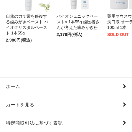
自然の力で歯を修復す
バイオジェニックペー
薬用マウスウ
る歯みがきペースト バ
ストα 1本55g 歯医者さ
洗口液 オー
イオクリスタルペース
んが考えた歯みがき粉
100ml 1本
ト 1本55g
2,178円(税込)
SOLD OUT
2,980円(税込)
ホーム
カートを見る
特定商取引法に基づく表記