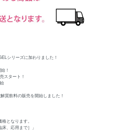
）がGELシリーズに加わりました！
開始！
販売スタート！
開始
電解質飲料の販売を開始しました！
価格となります。
臨床、応用まで］」