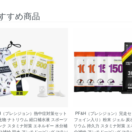
すすめ商品
&H（プレシジョン）熱中症対策セット
PF&H（プレシジョン）完走セ
化物 ナトリウム 経口補水液 スポーツ
フェイン入り）粉末 ジェル 炭
ンク スタミナ対策 エネルギー 水分補
リウム 持久力 スタミナ対策 エ
分補給 脱水 アンチドーピング マラソ
分補給 アンチドーピング マラ