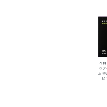
PF&
ウダ
ム 持
給