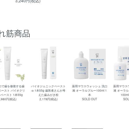
3,240円(税込)
れ筋商品
力で歯を修復する歯
バイオジェニックペースト
薬用マウスウォッシュ 洗口
薬用マウス
ペースト バイオクリ
α 1本55g 歯医者さんが考
液 オーラルブルー100ml 1
液 オーラル
ペースト 1本55g
えた歯みがき粉
本
100m
2,980円(税込)
2,178円(税込)
SOLD OUT
SOL