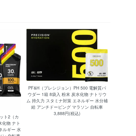
PF&H（プレシジョン）PH 500 電解質パ
ウダー 1箱 8袋入 粉末 炭水化物 ナトリウ
ム 持久力 スタミナ対策 エネルギー 水分補
給 アンチドーピング マラソン 自転車
3,888円(税込)
ット2（カ
水化物 ナト
ネルギー 水
ソン 自転車