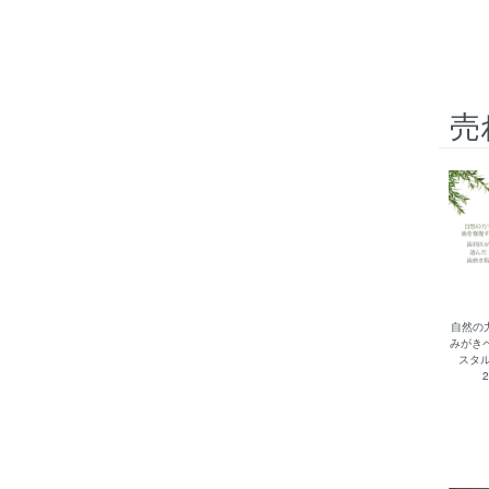
売
自然の
みがき
スタル