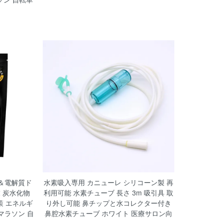
ボ＆電解質ド
水素吸入専用 カニューレ シリコーン製 再
末 炭水化物
利用可能 水素チューブ 長さ 3m 吸引具 取
策 エネルギ
り外し可能 鼻チップと水コレクター付き
マラソン 自
鼻腔水素チューブ ホワイト 医療サロン向