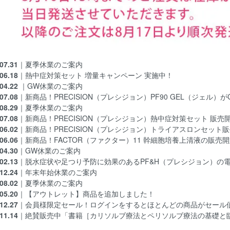
07.31
｜
夏季休業のご案内
06.18
｜
熱中症対策セット 増量キャンペーン 実施中！
04.22
｜
GW休業のご案内
07.08
｜
新商品！PRECISION（プレシジョン）PF90 GEL（ジェル
08.29
｜
夏季休業のご案内
07.08
｜
新商品！PRECISION（プレシジョン）熱中症対策セット 販売
06.02
｜
新商品！PRECISION（プレシジョン）トライアスロンセット
06.06
｜
新商品！FACTOR（ファクター）11 幹細胞培養上清液の販売
04.30
｜
GW休業のご案内
02.13
｜
脱水症状や足つり予防に効果のあるPF&H（プレシジョン）の
12.24
｜
年末年始休業のご案内
08.02
｜
夏季休業のご案内
05.20
｜
【アウトレット】商品
を追加しました！
12.27
｜会員様限定セール！ログインをするとほとんどの商品がセール
11.14
｜
絶賛販売中「書籍［カリソルブ療法とペリソルブ療法の基礎と