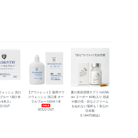
ウォッシュ 洗口
【アウトレット】薬用マウ
夏の美容習慣サプリ noUVe
ブルー 1箱(1本
スウォッシュ 洗口液 オー
au ヌーボー 60粒入り 頭皮
l×6本入）
ラルブルー100ml 1本
や髪の毛・目などクリーム
D OUT
をぬれない場所も！安心の
SOLD OUT
日本製
5,184円(税込)