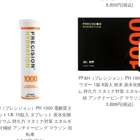
8,800円(税込)
PF&H（プレシジョン）PH 10
ウダー 1箱 8袋入 粉末 炭水化
ム 持久力 スタミナ対策 エネル
給 アンチドーピング マラソ
3,888円(税込)
H（プレシジョン）PH 1000 電解質タ
ット1本 10錠入 タブレット 炭水化物
リウム 持久力 スタミナ対策 エネルギ
分補給 アンチドーピング マラソン 自
転車