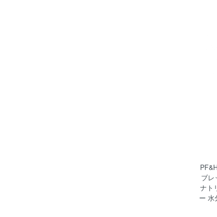
PF&
ブレ
ナト
ー 水