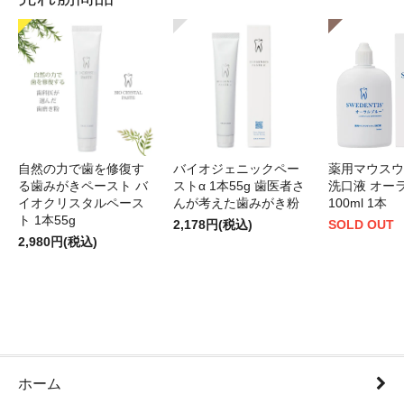
自然の力で歯を修復す
バイオジェニックペー
薬用マウスウ
る歯みがきペースト バ
ストα 1本55g 歯医者さ
洗口液 オー
イオクリスタルペース
んが考えた歯みがき粉
100ml 1本
ト 1本55g
2,178円(税込)
SOLD OUT
2,980円(税込)
ホーム