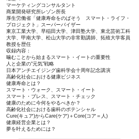
マーケティングコンサルタント
商業開発研究所レゾン所長
厚生労働省「健康寿命をのばそう スマート・ライフ・
プロジェクト」スーパーバイザー
東京工業大学、早稲田大学、津田塾大学、東北芸術工科
大学、甲南大学、松山大学の非常勤講師、拓殖大学客員
教授を歴任
収録内容：
噛むことから始まるスマート・イートの重要性
人と企業の”元気”戦略
日本アンチエイジング歯科学会十周年記念講演
高齢化社会における健康ビジネス
健康寿命とは？
スマート・ウォーク、スマート・イート
スマート・ブレス、スマート・チェック
健康のために今何をやるべきか？
高齢化社会における歯科のポテンシャル
Cure(キュア)からCare(ケア)＋Core(コア＝人)
健康経営企業とは？
夢を叶えるためには？