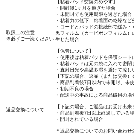
【粘着パッド交換のめやす】
・開封後1ヶ月を過ぎた場合
・未開封でも使用期限を過ぎた場合
・粘着力の低下、粘着面の乾燥など
・コードとパッドの接続部で緩み・
取扱上の注意
黒フィルム（カービボンフィルム）
※必ずご一読ください
生じた場合
【保管について】
・使用後は粘着パッドを保護シート
・粘着パッドは元の袋に入れて密閉
・直射日光や高温多湿を避けて涼し
【下記の場合、返品（または交換）
・商品到着後7日以内で未開封、未
・初期不良の場合
・配送中の事故による商品破損の場
【下記の場合、ご返品はお受け出来
返品交換について
・商品到着後7日以上経過している
・開封されている場合
＊返品交換についてのお問い合わせ