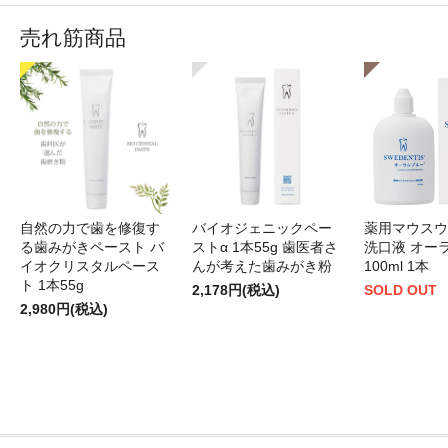
売れ筋商品
自然の力で歯を修復す
バイオジェニックペー
薬用マウスウ
る歯みがきペースト バ
ストα 1本55g 歯医者さ
洗口液 オー
イオクリスタルペース
んが考えた歯みがき粉
100ml 1本
ト 1本55g
2,178円(税込)
SOLD OUT
2,980円(税込)