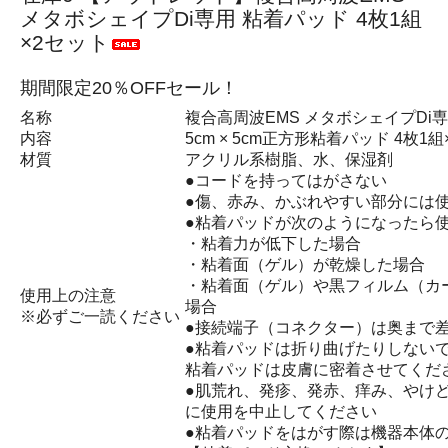
メタボシェイプDi専用 粘着パッド 4枚1組
×2セット
期間限定20％OFFセール！
名称
複合高周波EMS メタボシェイプDi専
内容
5cm × 5cm正方形粘着パッド 4枚1
材質
アクリル系樹脂、水、保湿剤
●コードを持ってはがさない
●傷、赤み、かぶれやすい部分には
●粘着パッドが次のようになったら
・粘着力が低下した場合
・粘着面（ゲル）が乾燥した場合
・粘着面（ゲル）や黒フィルム（カ
使用上の注意
場合
※必ずご一読ください
●接続端子（コネクター）は奥まで
●粘着パッドは折り曲げたりしない
粘着パッドは皮膚に密着させてくだ
●肌荒れ、発疹、発赤、痒み、やけ
に使用を中止してください
●粘着パッドをはがす際は機器本体