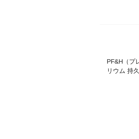
PF&H（
リウム 持