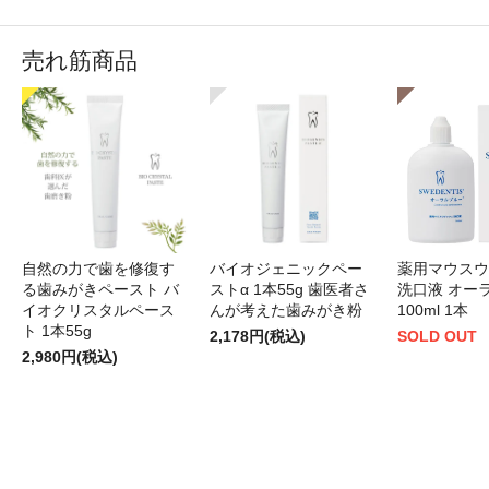
売れ筋商品
自然の力で歯を修復す
バイオジェニックペー
薬用マウスウ
る歯みがきペースト バ
ストα 1本55g 歯医者さ
洗口液 オー
イオクリスタルペース
んが考えた歯みがき粉
100ml 1本
ト 1本55g
2,178円(税込)
SOLD OUT
2,980円(税込)