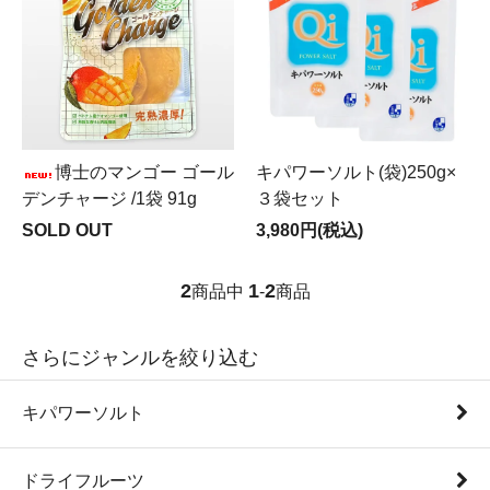
博士のマンゴー ゴール
キパワーソルト(袋)250g×
デンチャージ /1袋 91g
３袋セット
SOLD OUT
3,980円(税込)
2
1
2
商品中
-
商品
さらにジャンルを絞り込む
キパワーソルト
ドライフルーツ