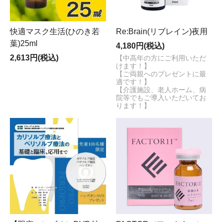
快適マスク生活(ひのき若
Re:Brain(リブレイン)夜用
葉)25ml
4,180円(税込)
2,613円(税込)
【中高年の方にご利用いただ
けます！】
【ご両親へのプレゼントに最
適です！】
【介護施設、老人ホーム、病
院等でもご導入いただいてお
ります！】