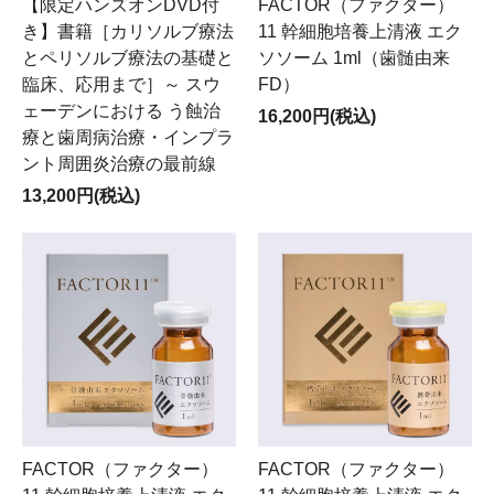
【限定ハンズオンDVD付
FACTOR（ファクター）
き】書籍［カリソルブ療法
11 幹細胞培養上清液 エク
とペリソルブ療法の基礎と
ソソーム 1ml（歯髄由来
臨床、応用まで］～ スウ
FD）
ェーデンにおける う蝕治
16,200円(税込)
療と歯周病治療・インプラ
ント周囲炎治療の最前線
13,200円(税込)
FACTOR（ファクター）
FACTOR（ファクター）