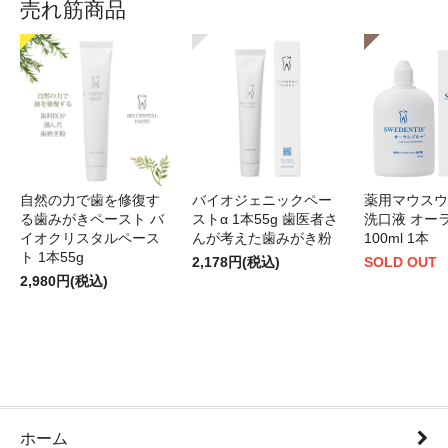
売れ筋商品
自然の力で歯を修復す
バイオジェニックペー
薬用マウスウ
る歯みがきペースト バ
ストα 1本55g 歯医者さ
洗口液 オー
イオクリスタルペース
んが考えた歯みがき粉
100ml 1本
ト 1本55g
2,178円(税込)
SOLD OUT
2,980円(税込)
ホーム