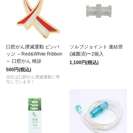
口腔がん撲滅運動 ピンバ
ソルブジョイント 連結管
ッジ ～Red&White Ribbon
(滅菌済)ー2個入
～ 口腔がん 検診
1,100円(税込)
500円(税込)
当社は口腔がん撲滅運動に寄
与しています！